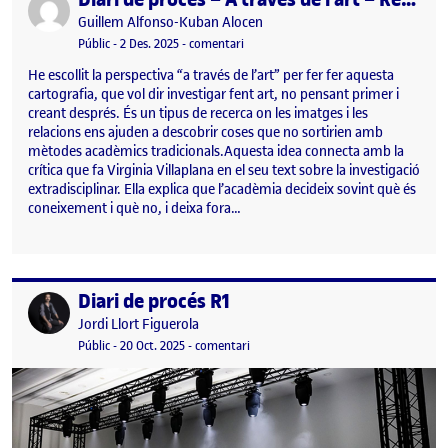
Publicat per
Guillem Alfonso-Kuban Alocen
Visibilitat:
Data de publicació
el Diari de procés – A través de l’art –
Públic
-
2 Des. 2025
-
comentari
He escollit la perspectiva “a través de l’art” per fer fer aquesta
cartografia, que vol dir investigar fent art, no pensant primer i
creant després. És un tipus de recerca on les imatges i les
relacions ens ajuden a descobrir coses que no sortirien amb
mètodes acadèmics tradicionals.Aquesta idea connecta amb la
crítica que fa Virginia Villaplana en el seu text sobre la investigació
extradisciplinar. Ella explica que l’acadèmia decideix sovint què és
coneixement i què no, i deixa fora…
Diari de procés R1
Publicat per
Publicat per
Jordi Llort Figuerola
Visibilitat:
Data de publicació
20 octubre, 2025 9:41 pm
el Diari de procés R1
Públic
-
20 Oct. 2025
-
comentari