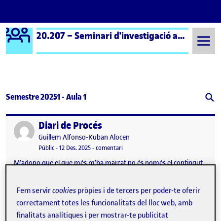
Logo Ágora
20.207 – Seminari d'investigació artística – Aula 1
Saltar al contingut
Semestre 20251 - Aula 1
Diari de Procés
Publicat per
Publicat per
Guillem Alfonso-Kuban Alocen
Visibilitat:
Data de publicació
el Diari de Procés
Públic
-
12 Des. 2025
-
comentari
M’adono que el que més m’ha marcat no és només el contingut
teòric, sinó la manera com la recerca artística posa a la vista
moltes de les lògiques que veig en el món polític actual. Mentre
Fem servir
cookies
pròpies i de tercers per poder-te oferir
que la política sovint ens categoritza, ens separa i ens converteix
en grups amb fronteres rígides com si fos més important
correctament totes les funcionalitats del lloc web, amb
diferenciar-nos que no pas entendre’ns, la recerca artística que
finalitats analítiques i per mostrar-te publicitat
hem estat treballant apunta just en la direcció contrària. Les