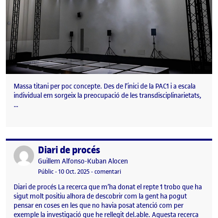
Massa titani per poc concepte. Des de l’inici de la PAC1 i a escala
individual em sorgeix la preocupació de les transdisciplinarietats,
…
Diari de procés
Publicat per
Publicat per
Guillem Alfonso-Kuban Alocen
Visibilitat:
Data de publicació
10 octubre, 2025 5:01 am
el Diari de procés
Públic
-
10 Oct. 2025
-
comentari
Diari de procés La recerca que m’ha donat el repte 1 trobo que ha
sigut molt positiu alhora de descobrir com la gent ha pogut
pensar en coses en les que no havia posat atenció com per
exemple la investigació que he rellegit del.able. Aquesta recerca