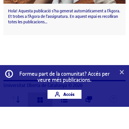
Hola! Aquesta publicació s’ha generat automàticament a l’Àgora.
Et trobes a l’Àgora de l’assignatura. En aquest espai es recolliran
totes les publicacions…
×
Informació
Formeu part de la comunitat? Accés per
veure més publicacions.
Universitat Oberta de Catalunya © 2026
Accés
Aquest és un espai de treball personal d'un/a
estudiant de la Universitat Oberta de Catalunya.
Qualsevol contingut publicat en aquest espai és