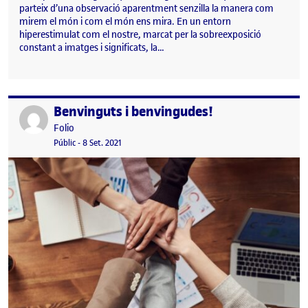
parteix d’una observació aparentment senzilla la manera com
mirem el món i com el món ens mira. En un entorn
hiperestimulat com el nostre, marcat per la sobreexposició
constant a imatges i significats, la…
Benvinguts i benvingudes!
Publicat per
Publicat per
Folio
Visibilitat:
Data de publicació
15 setembre, 2022 3:08 pm
Públic
-
8 Set. 2021